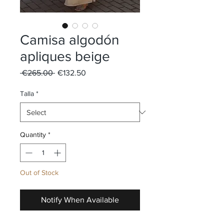
Camisa algodón
apliques beige
Regular
Sale
 €265.00 
€132.50
Price
Price
Talla
*
Quantity
*
Out of Stock
Notify When Available