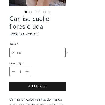
Camisa cuello
flores cruda
Regular
Sale
 €190.00 
€95.00
Price
Price
Talla
*
Quantity
*
Add to Cart
Camisa en color vainilla, de manga
corta, con detalle corte en cintura y