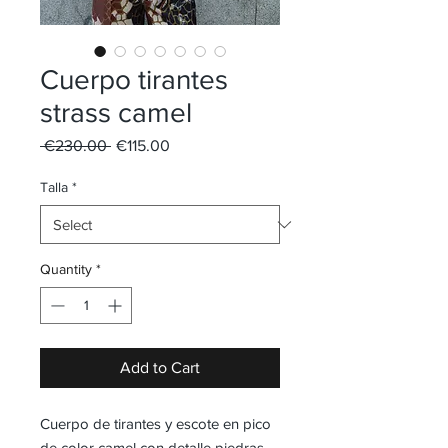
Cuerpo tirantes
strass camel
Regular
Sale
 €230.00 
€115.00
Price
Price
Talla
*
Quantity
*
Add to Cart
Cuerpo de tirantes y escote en pico
de color camel con detalle piedras.